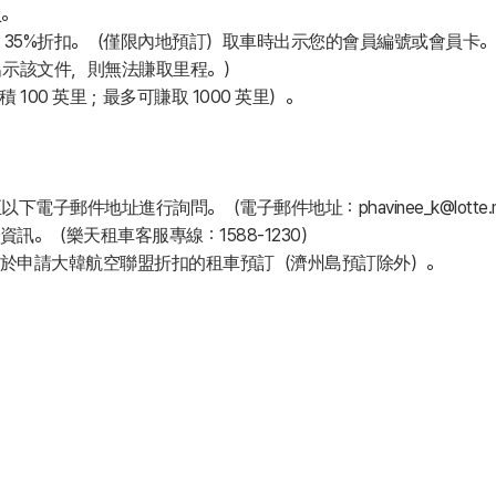
員。
alm 會員享受 35%折扣。（僅限內地預訂）取車時出示您的會員編號或
出示該文件，則無法賺取里程。）
 100 英里；最多可賺取 1000 英里）。
電子郵件地址進行詢問。（電子郵件地址：phavinee_k@lotte.n
。（樂天租車客服專線：1588-1230）
於申請大韓航空聯盟折扣的租車預訂（濟州島預訂除外）。