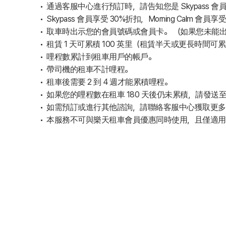
通過客服中心進行預訂時，請告知您是 Skypass 會
Skypass 會員享受 30%折扣，Morning C
取車時出示您的會員號碼或會員卡。 （如果您未能
租賃 1 天可累積 100 英里（租賃半天或更長時間可累積
哩程數累計到租車用戶的帳戶。
帶司機的租車不計哩程。
租車後需要 2 到 4 週才能累積哩程。
如果您的哩程數在租車 180 天後仍未累積，請發送至以下
如需預訂或進行其他諮詢，請聯絡客服中心獲取更多資訊
本服務不可與樂天租車會員優惠同時使用，且僅適用