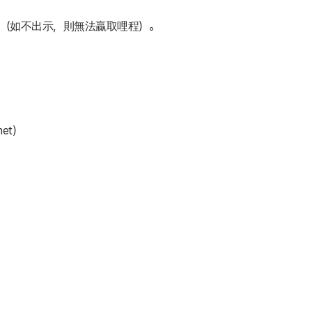
會員卡。（如不出示，則無法贏取哩程）。
et）