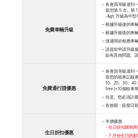
各會員等級達到
當您第 5 次、第 
-&gt; 升級為中
根據升級後的車
免費車輛升級
根據升級後的車輛
僅適用於相應車
請提前申請升級
如有其他問題，
各會員等級達到一
當您的租車記錄累
10、20、30、
免費通行證優惠
free (+1
但是，您必須註冊
有效期：簽發日期後
半價優惠
生日折扣限制用
生日折扣優惠
7 月份生日的顧