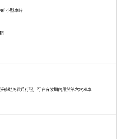
） 約租小型車時
銷
得一張移動免費通行證，可在有效期內用於第六次租車。