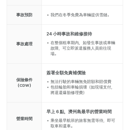
事故預防
我們在冬季免費為車輛提供雪鏈。
24 小時事故和維修接待
在整個租車期內，如發生事故或車輛
事故處理
故障，可立即派遣服務人員前往現
場。
簽署全額免責補償險
保險條件
無法行駛的車輛無免賠額和賠償費
（CDW）
包括輪胎和車輪損壞（如現場支付，
將退還爆胎修理費）
早上 6 點，濟州島最早的營業時間
營業時間
乘坐最早航班的旅客無需等待，即可
取車和還車。